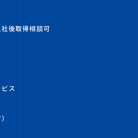
入社後取得相談可
ービス
付）